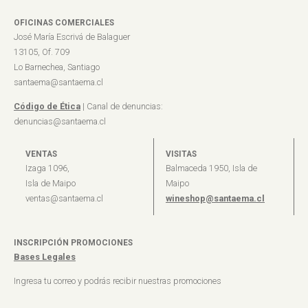
OFICINAS COMERCIALES
José María Escrivá de Balaguer
13105, Of. 709
Lo Barnechea, Santiago
santaema@santaema.cl
Código de Ética
| Canal de denuncias:
denuncias@santaema.cl
VENTAS
VISITAS
Izaga 1096,
Balmaceda 1950, Isla de
Isla de Maipo
Maipo
ventas@santaema.cl
wineshop@santaema.cl
INSCRIPCIÓN PROMOCIONES
Bases Legales
Ingresa tu correo y podrás recibir nuestras promociones