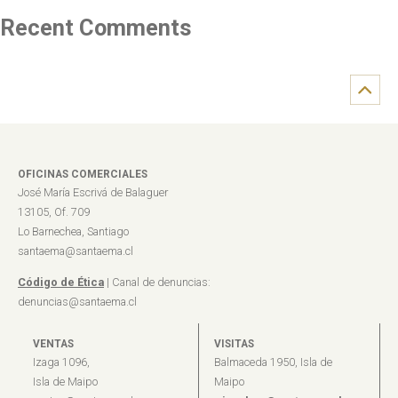
Recent Comments
OFICINAS COMERCIALES
José María Escrivá de Balaguer
13105, Of. 709
Lo Barnechea, Santiago
santaema@santaema.cl
Código de Ética
| Canal de denuncias:
denuncias@santaema.cl
VENTAS
VISITAS
Izaga 1096,
Balmaceda 1950, Isla de
Isla de Maipo
Maipo