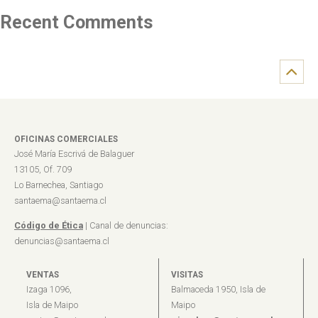
Recent Comments
OFICINAS COMERCIALES
José María Escrivá de Balaguer
13105, Of. 709
Lo Barnechea, Santiago
santaema@santaema.cl
Código de Ética
| Canal de denuncias:
denuncias@santaema.cl
VENTAS
VISITAS
Izaga 1096,
Balmaceda 1950, Isla de
Isla de Maipo
Maipo