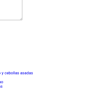
o y cebollas asadas
ao
as