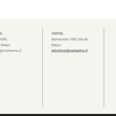
S
VISITAS
1096,
Balmaceda 1950, Isla de
e Maipo
Maipo
s@santaema.cl
wineshop@santaema.cl