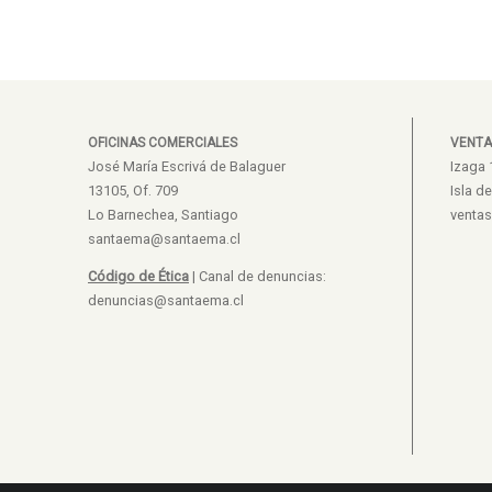
OFICINAS COMERCIALES
VENTA
José María Escrivá de Balaguer
Izaga 
13105, Of. 709
Isla d
Lo Barnechea, Santiago
venta
santaema@santaema.cl
Código de Ética
| Canal de denuncias:
denuncias@santaema.cl