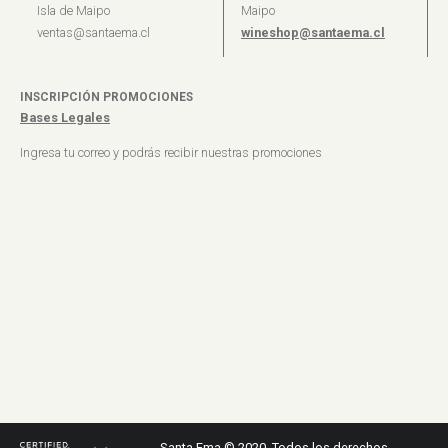
Isla de Maipo
Maipo
ventas@santaema.cl
wineshop@santaema.cl
INSCRIPCIÓN PROMOCIONES
Bases Legales
Ingresa tu correo y podrás recibir nuestras promociones
Santa Ema © 2020. Todos los derechos