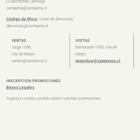
Lo Barnechea, Santiago
santaema@santaema.cl
Código de Ética
| Canal de denuncias:
denuncias@santaema.cl
VENTAS
VISITAS
Izaga 1096,
Balmaceda 1950, Isla de
Isla de Maipo
Maipo
ventas@santaema.cl
wineshop@santaema.cl
INSCRIPCIÓN PROMOCIONES
Bases Legales
Ingresa tu correo y podrás recibir nuestras promociones