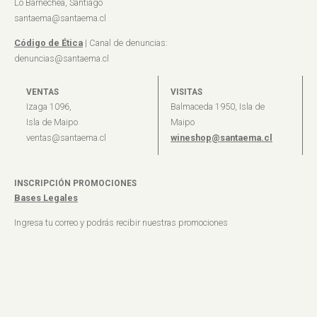
Lo Barnechea, Santiago
santaema@santaema.cl
Código de Ética
| Canal de denuncias:
denuncias@santaema.cl
VENTAS
VISITAS
Izaga 1096,
Balmaceda 1950, Isla de
Isla de Maipo
Maipo
ventas@santaema.cl
wineshop@santaema.cl
INSCRIPCIÓN PROMOCIONES
Bases Legales
Ingresa tu correo y podrás recibir nuestras promociones