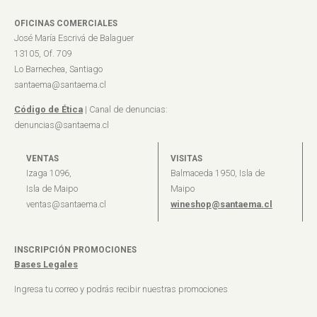
OFICINAS COMERCIALES
José María Escrivá de Balaguer
13105, Of. 709
Lo Barnechea, Santiago
santaema@santaema.cl
Código de Ética
| Canal de denuncias:
denuncias@santaema.cl
VENTAS
VISITAS
Izaga 1096,
Balmaceda 1950, Isla de
Isla de Maipo
Maipo
ventas@santaema.cl
wineshop@santaema.cl
INSCRIPCIÓN PROMOCIONES
Bases Legales
Ingresa tu correo y podrás recibir nuestras promociones