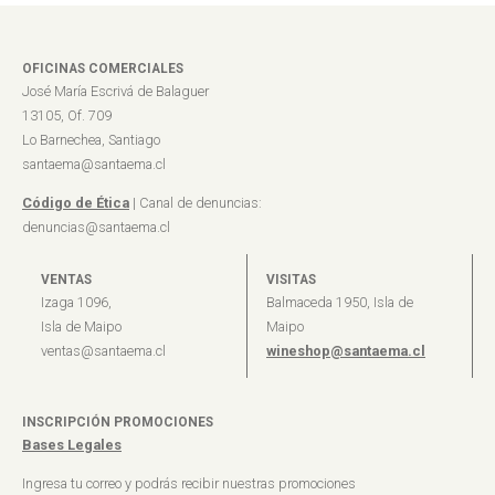
OFICINAS COMERCIALES
José María Escrivá de Balaguer
13105, Of. 709
Lo Barnechea, Santiago
santaema@santaema.cl
Código de Ética
| Canal de denuncias:
denuncias@santaema.cl
VENTAS
VISITAS
Izaga 1096,
Balmaceda 1950, Isla de
Isla de Maipo
Maipo
ventas@santaema.cl
wineshop@santaema.cl
INSCRIPCIÓN PROMOCIONES
Bases Legales
Ingresa tu correo y podrás recibir nuestras promociones