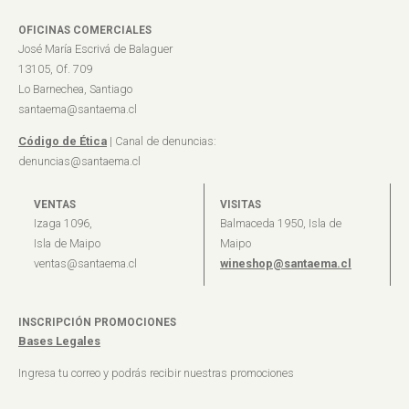
OFICINAS COMERCIALES
José María Escrivá de Balaguer
13105, Of. 709
Lo Barnechea, Santiago
santaema@santaema.cl
Código de Ética
| Canal de denuncias:
denuncias@santaema.cl
VENTAS
VISITAS
Izaga 1096,
Balmaceda 1950, Isla de
Isla de Maipo
Maipo
ventas@santaema.cl
wineshop@santaema.cl
INSCRIPCIÓN PROMOCIONES
Bases Legales
Ingresa tu correo y podrás recibir nuestras promociones