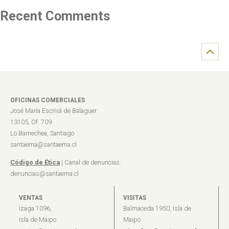
Recent Comments
OFICINAS COMERCIALES
José María Escrivá de Balaguer
13105, Of. 709
Lo Barnechea, Santiago
santaema@santaema.cl
Código de Ética
| Canal de denuncias:
denuncias@santaema.cl
VENTAS
VISITAS
Izaga 1096,
Balmaceda 1950, Isla de
Isla de Maipo
Maipo