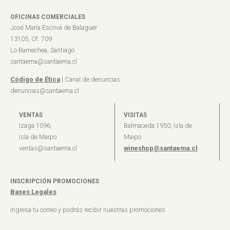
OFICINAS COMERCIALES
José María Escrivá de Balaguer
13105, Of. 709
Lo Barnechea, Santiago
santaema@santaema.cl
Código de Ética
| Canal de denuncias:
denuncias@santaema.cl
VENTAS
VISITAS
Izaga 1096,
Balmaceda 1950, Isla de
Isla de Maipo
Maipo
ventas@santaema.cl
wineshop@santaema.cl
INSCRIPCIÓN PROMOCIONES
Bases Legales
Ingresa tu correo y podrás recibir nuestras promociones