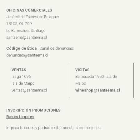
OFICINAS COMERCIALES
José María Escrivá de Balaguer
13105, Of. 709
Lo Barnechea, Santiago
santaema@santaema.cl
Código de Ética
| Canal de denuncias:
denuncias@santaema.cl
VENTAS
VISITAS
Izaga 1096,
Balmaceda 1950, Isla de
Isla de Maipo
Maipo
ventas@santaema.cl
wineshop@santaema.cl
INSCRIPCIÓN PROMOCIONES
Bases Legales
Ingresa tu correo y podrás recibir nuestras promociones