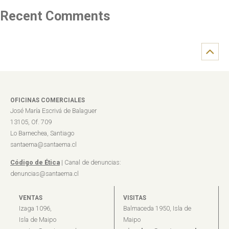
Recent Comments
OFICINAS COMERCIALES
José María Escrivá de Balaguer
13105, Of. 709
Lo Barnechea, Santiago
santaema@santaema.cl
Código de Ética
| Canal de denuncias:
denuncias@santaema.cl
VENTAS
VISITAS
Izaga 1096,
Balmaceda 1950, Isla de
Isla de Maipo
Maipo