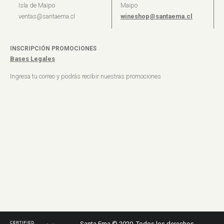
Isla de Maipo
Maipo
ventas@santaema.cl
wineshop@santaema.cl
INSCRIPCIÓN PROMOCIONES
Bases Legales
Ingresa tu correo y podrás recibir nuestras promociones
Santa Ema © 2020. Todos los derechos