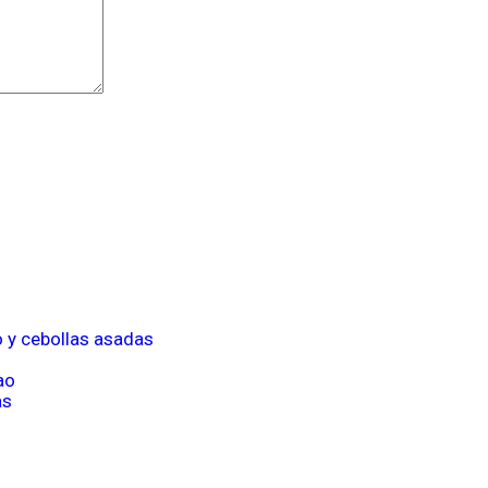
o y cebollas asadas
ao
as