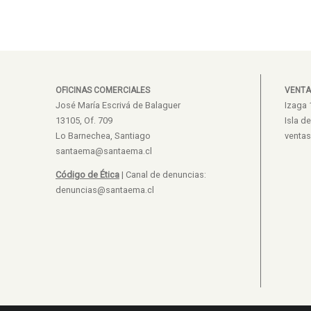
OFICINAS COMERCIALES
VENTA
José María Escrivá de Balaguer
Izaga 
13105, Of. 709
Isla d
Lo Barnechea, Santiago
venta
santaema@santaema.cl
Código de Ética
| Canal de denuncias:
denuncias@santaema.cl