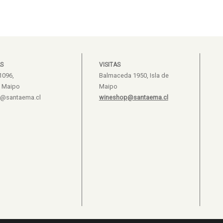
S
VISITAS
1096,
Balmaceda 1950, Isla de
e Maipo
Maipo
s@santaema.cl
wineshop@santaema.cl