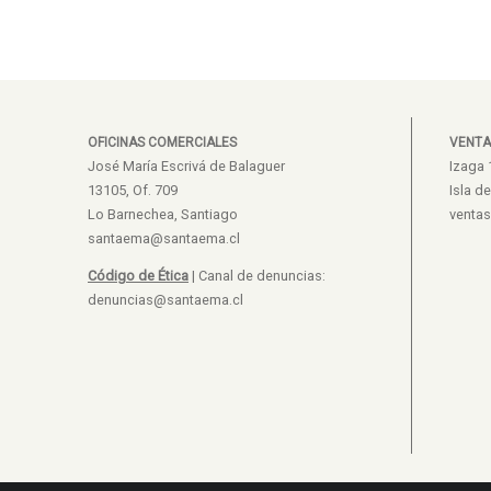
OFICINAS COMERCIALES
VENTA
José María Escrivá de Balaguer
Izaga 
13105, Of. 709
Isla d
Lo Barnechea, Santiago
venta
santaema@santaema.cl
Código de Ética
| Canal de denuncias:
denuncias@santaema.cl