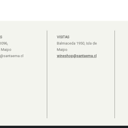
S
VISITAS
1096,
Balmaceda 1950, Isla de
e Maipo
Maipo
s@santaema.cl
wineshop@santaema.cl