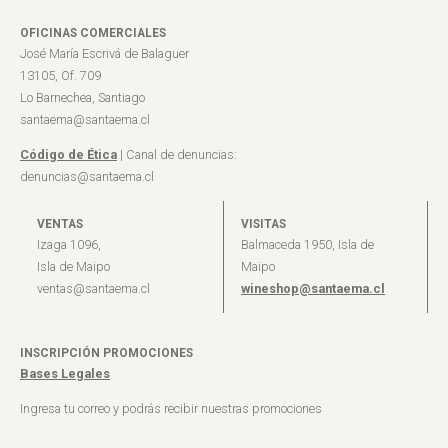
OFICINAS COMERCIALES
José María Escrivá de Balaguer
13105, Of. 709
Lo Barnechea, Santiago
santaema@santaema.cl
Código de Ética
| Canal de denuncias:
denuncias@santaema.cl
VENTAS
VISITAS
Izaga 1096,
Balmaceda 1950, Isla de
Isla de Maipo
Maipo
ventas@santaema.cl
wineshop@santaema.cl
INSCRIPCIÓN PROMOCIONES
Bases Legales
Ingresa tu correo y podrás recibir nuestras promociones