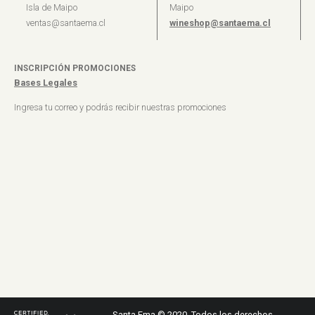
Isla de Maipo
Maipo
ventas@santaema.cl
wineshop@santaema.cl
INSCRIPCIÓN PROMOCIONES
Bases Legales
Ingresa tu correo y podrás recibir nuestras promociones
Santa Ema © 2020. Todos los derechos