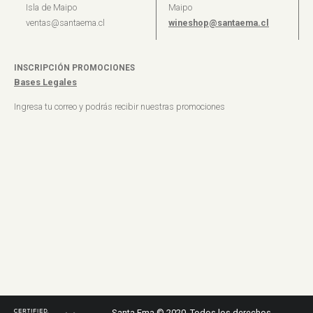
Isla de Maipo
Maipo
ventas@santaema.cl
wineshop@santaema.cl
INSCRIPCIÓN PROMOCIONES
Bases Legales
Ingresa tu correo y podrás recibir nuestras promociones
Santa Ema © 2020. Todos los derechos