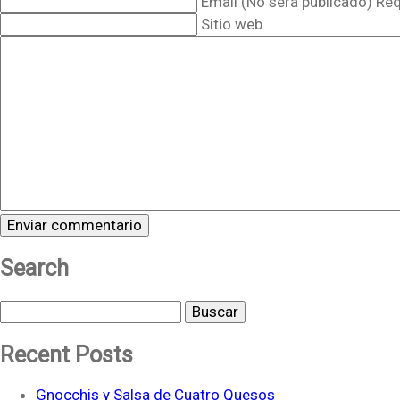
Email (No será publicado) Re
Sitio web
Search
Buscar
Recent Posts
Gnocchis y Salsa de Cuatro Quesos