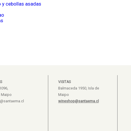
o y cebollas asadas
ao
as
S
VISITAS
1096,
Balmaceda 1950, Isla de
e Maipo
Maipo
s@santaema.cl
wineshop@santaema.cl