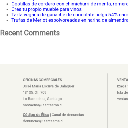
Costillas de cordero con chimichurri de menta, romer
Crea tu propio mueble para vinos
Tarta vegana de ganache de chocolate belga 54% cac
Trufas de Merlot espolvoreadas en harina de almendr
Recent Comments
OFICINAS COMERCIALES
VENTA
José María Escrivá de Balaguer
Izaga 
13105, Of. 709
Isla d
Lo Barnechea, Santiago
venta
santaema@santaema.cl
Código de Ética
| Canal de denuncias:
denuncias@santaema.cl