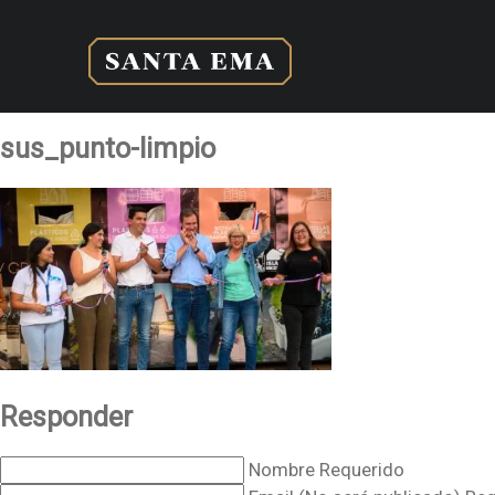
sus_punto-limpio
Responder
Nombre Requerido