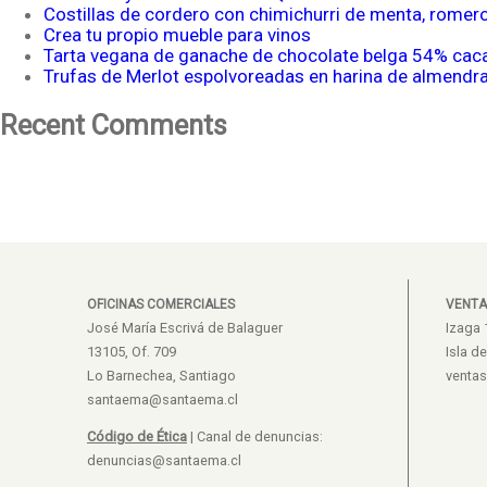
Costillas de cordero con chimichurri de menta, romer
Crea tu propio mueble para vinos
Tarta vegana de ganache de chocolate belga 54% cac
Trufas de Merlot espolvoreadas en harina de almendr
Recent Comments
OFICINAS COMERCIALES
VENTA
José María Escrivá de Balaguer
Izaga 
13105, Of. 709
Isla d
Lo Barnechea, Santiago
venta
santaema@santaema.cl
Código de Ética
| Canal de denuncias:
denuncias@santaema.cl