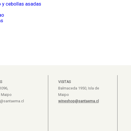
o y cebollas asadas
ao
as
S
VISITAS
1096,
Balmaceda 1950, Isla de
e Maipo
Maipo
s@santaema.cl
wineshop@santaema.cl