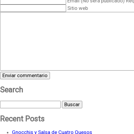
Email (No será publicado) Re
Sitio web
Search
Buscar
Recent Posts
Gnocchis y Salsa de Cuatro Quesos