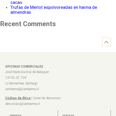
cacao
Trufas de Merlot espolvoreadas en harina de
almendras
Recent Comments
OFICINAS COMERCIALES
José María Escrivá de Balaguer
13105, Of. 709
Lo Barnechea, Santiago
santaema@santaema.cl
Código de Ética
| Canal de denuncias:
denuncias@santaema.cl
VENTAS
VISITAS