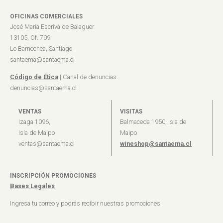
OFICINAS COMERCIALES
José María Escrivá de Balaguer
13105, Of. 709
Lo Barnechea, Santiago
santaema@santaema.cl
Código de Ética
| Canal de denuncias:
denuncias@santaema.cl
VENTAS
VISITAS
Izaga 1096,
Balmaceda 1950, Isla de
Isla de Maipo
Maipo
ventas@santaema.cl
wineshop@santaema.cl
INSCRIPCIÓN PROMOCIONES
Bases Legales
Ingresa tu correo y podrás recibir nuestras promociones