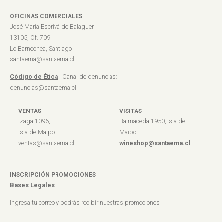
OFICINAS COMERCIALES
José María Escrivá de Balaguer
13105, Of. 709
Lo Barnechea, Santiago
santaema@santaema.cl
Código de Ética
| Canal de denuncias:
denuncias@santaema.cl
VENTAS
VISITAS
Izaga 1096,
Balmaceda 1950, Isla de
Isla de Maipo
Maipo
ventas@santaema.cl
wineshop@santaema.cl
INSCRIPCIÓN PROMOCIONES
Bases Legales
Ingresa tu correo y podrás recibir nuestras promociones