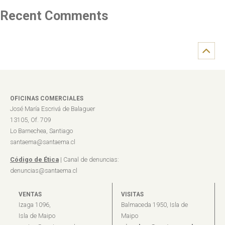
Recent Comments
OFICINAS COMERCIALES
José María Escrivá de Balaguer
13105, Of. 709
Lo Barnechea, Santiago
santaema@santaema.cl
Código de Ética
| Canal de denuncias:
denuncias@santaema.cl
VENTAS
VISITAS
Izaga 1096,
Balmaceda 1950, Isla de
Isla de Maipo
Maipo