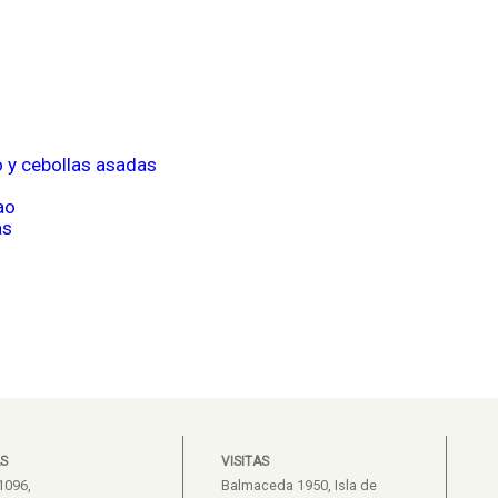
o y cebollas asadas
ao
as
S
VISITAS
1096,
Balmaceda 1950, Isla de