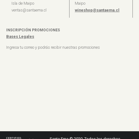
Isla de Maipo
Maipo
ventas@santaema.cl
wineshop@santaema.cl
INSCRIPCIÓN PROMOCIONES
Bases Legales
Ingresa tu correo y podrás recibir nuestras promociones
Santa Ema © 2020. Todos los derechos