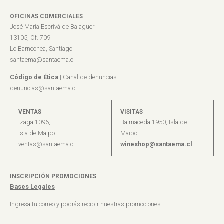
OFICINAS COMERCIALES
José María Escrivá de Balaguer
13105, Of. 709
Lo Barnechea, Santiago
santaema@santaema.cl
Código de Ética
| Canal de denuncias:
denuncias@santaema.cl
VENTAS
VISITAS
Izaga 1096,
Balmaceda 1950, Isla de
Isla de Maipo
Maipo
ventas@santaema.cl
wineshop@santaema.cl
INSCRIPCIÓN PROMOCIONES
Bases Legales
Ingresa tu correo y podrás recibir nuestras promociones