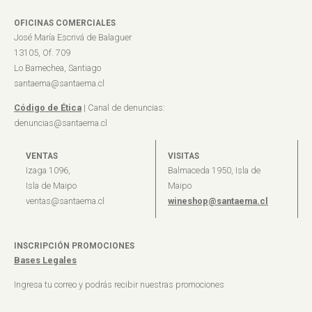
OFICINAS COMERCIALES
José María Escrivá de Balaguer
13105, Of. 709
Lo Barnechea, Santiago
santaema@santaema.cl
Código de Ética
| Canal de denuncias:
denuncias@santaema.cl
VENTAS
VISITAS
Izaga 1096,
Balmaceda 1950, Isla de
Isla de Maipo
Maipo
ventas@santaema.cl
wineshop@santaema.cl
INSCRIPCIÓN PROMOCIONES
Bases Legales
Ingresa tu correo y podrás recibir nuestras promociones